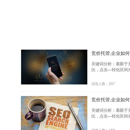
竞价托管,企业如
关键词分析：着眼于
比，点击—转化区间分
分析：着眼于顾客使
和TOP50搜索词详
浏览人数：297
放账户的创意转化数
注带来更高转化的创
帮助企业跳出只关注
竞价托管,企业如
真正转化的线索。 
落地页带来的所有数
关键词分析：着眼于
个落地页的调整方向
比，点击—转化区间分
在线咨询来源的更多
分析：着眼于顾客使
分析：通过用户的行
和TOP50搜索词详
浏览人数：156