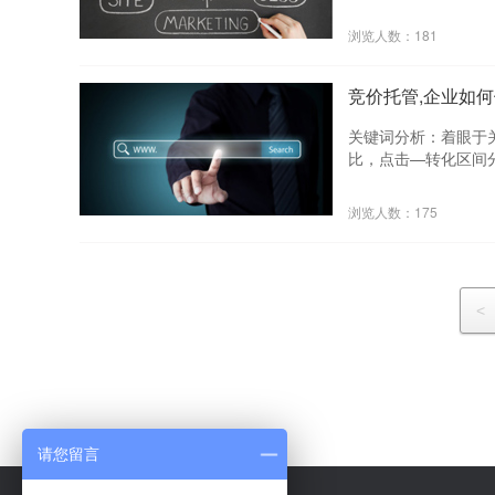
在线咨询来源的更多
分析：着眼于顾客使
分析：通过用户的行
和TOP50搜索词详
浏览人数：181
群，从而针对不同的
放账户的创意转化数
时段的线性指标数据
注带来更高转化的创
段制定特定的推广策
帮助企业跳出只关注
竞价托管,企业如
域的人群特点和品牌
真正转化的线索。 
分析：基于关键的人
落地页带来的所有数
关键词分析：着眼于
投入产出比及转化数
个落地页的调整方向
比，点击—转化区间分
在线咨询来源的更多
分析：着眼于顾客使
分析：通过用户的行
和TOP50搜索词详
浏览人数：175
群，从而针对不同的
放账户的创意转化数
时段的线性指标数据
注带来更高转化的创
段制定特定的推广策
帮助企业跳出只关注
域的人群特点和品牌
真正转化的线索。 
分析：基于关键的人
落地页带来的所有数
<
投入产出比及转化数
个落地页的调整方向
在线咨询来源的更多
分析：通过用户的行
群，从而针对不同的
时段的线性指标数据
段制定特定的推广策
请您留言
域的人群特点和品牌
分析：基于关键的人