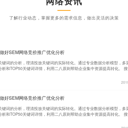
网络资讯
了解行业动态，掌握更多的需求信息，做出灵活的决策
何做好SEM网络竞价推广优化分析
关键词的分析，理清投放关键词的实际转化。通过专业数据分析模型，多
析和TOP50关键词详情，利用二八原则帮助企业集中资源提高转化。 
用的高频搜索词分析，通过专业数据分析模型，多渠道对比，搜索-转化区
情，帮助企业更快更优的更新关键词词库，从而提高转化。 创意分析：对
201
据进行分析，通过专业数据分析模型，多渠道对比和创意转化详情，帮助
意，从而能够及时更换推广策略。 线索分析：全面整合SEM各渠道销售线
SEM本身转化的怪圈，打通营销和销售两条数据路径，帮助企业真正理清
何做好SEM网络竞价推广优化分析
落地页分析：对落地页的直接转化和间接转化数据进行分析，帮助企业了
据，打通展现、点击、咨询、资源、线索和商机整个路径，从而更深刻的
关键词的分析，理清投放关键词的实际转化。通过专业数据分析模型，多
。 咨询分析：通过一个连接点进行多个渠道的IM咨询数据整合，帮助企业
析和TOP50关键词详情，利用二八原则帮助企业集中资源提高转化。 
属性分析，从而可针对不同的场景制定更优化的话术来提高咨询转化。 用
用的高频搜索词分析，通过专业数据分析模型，多渠道对比，搜索-转化区
为数据，企业可以拼接多个用户画像，用于标识不同行业，渠道，地域和
情，帮助企业更快更优的更新关键词词库，从而提高转化。 创意分析：对
201