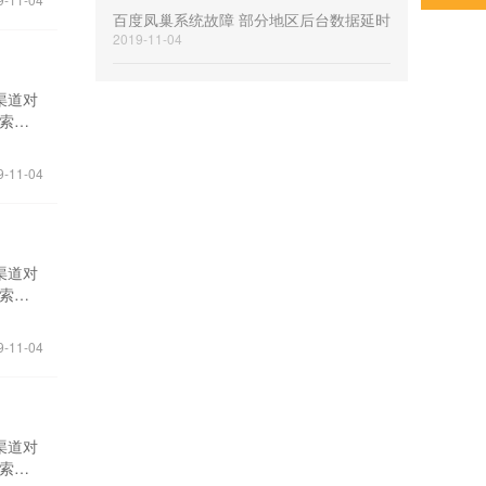
过基于
企业关
百度凤巢系统故障 部分地区后台数据延时
特定时
索，
2019-11-04
每个地
能带来
 人群
解每个
维度对
了解每
渠道对
获取
搜索词
户行为
间分析
分级人
企业投
9-11-04
过基于
企业关
特定时
索，
每个地
能带来
 人群
解每个
维度对
了解每
渠道对
获取
搜索词
户行为
间分析
分级人
企业投
9-11-04
过基于
企业关
特定时
索，
每个地
能带来
 人群
解每个
维度对
了解每
渠道对
获取
搜索词