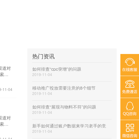
热门资讯
渠道对
如何排查“cpc突增”的问题
搜索词
2019-11-04
间分析
企业投
移动推广投放需要注意的8个细节
9-11-04
企业关
2019-11-04
索，
能带来
如何排查“展现与物料不符”的问题
解每个
2019-11-04
了解每
渠道对
获取
搜索词
新手如何通过账户数据来学习老手的竞
户行为
间分析
2019-11-04
分级人
企业投
9-11-04